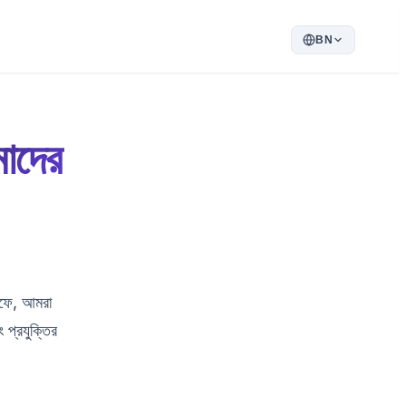
BN
মাদের
হফে, আমরা
প্রযুক্তির