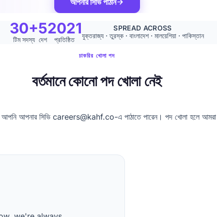
আপনার সিভি পাঠান
30+
5
2021
SPREAD ACROSS
যুক্তরাজ্য · তুরস্ক · বাংলাদেশ · মালয়েশিয়া · পাকিস্তান
টিম সদস্য
দেশ
প্রতিষ্ঠিত
চাকরির খোলা পদ
বর্তমানে কোনো পদ খোলা নেই
তবে আপনি আপনার সিভি
careers@kahf.co-
এ পাঠাতে পারেন। পদ খোলা হলে আমর
now, we're always