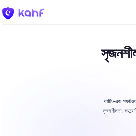
সৃজনশীল
কাটিং-এজ সফটওয়
সৃজনশীলতা, সহযোগি