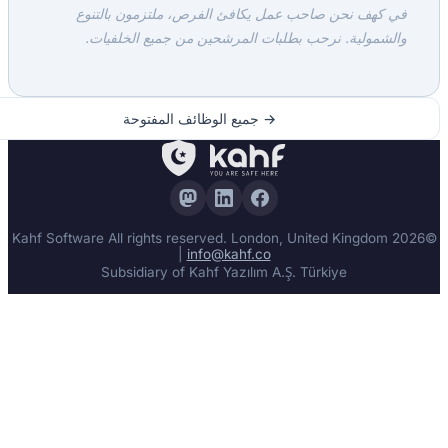
ي كهف نحن صاحب عمل يكافئ الفرص، ملتزمون بالتنوع
الشمولية. نرحب بطلبات المرشحين من جميع الخلفيات.
→ جميع الوظائف المفتوحة
©2026 Kahf Software All rights reserved. London, United Kingdom
|
info@kahf.co
Subsidiary of Kahf Yazılım A.Ş. Türkiye