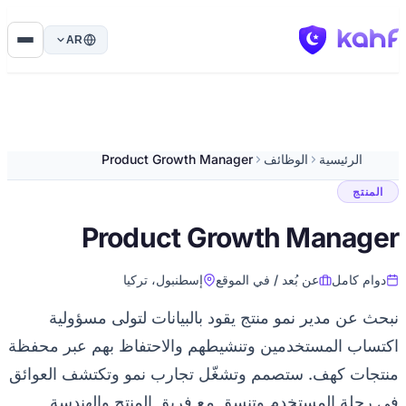
AR
الرئيسية
الوظائف
Product Growth Manager
تج
Product Growth Mana
م كامل
عن بُعد / في الموقع
إسطنبول، تركيا
عن مدير نمو منتج يقود بالبيانات لتولى مسؤولية
اب المستخدمين وتنشيطهم والاحتفاظ بهم عبر محفظة
ات كهف. ستصمم وتشغّل تجارب نمو وتكتشف العوائق
لة المستخدم وتنسق مع فريق المنتج والهندسة