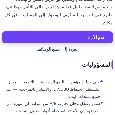
ويق لتنفيذ حلول فعّالة. هذا دور عالي التأثير ووظائف
ة في قلب رسالة كهف للوصول إلى المسلمين في كل
.
دم الآن
العودة إلى جميع الوظائف
سؤوليات
تولى وإدارة مؤشرات النمو الرئيسية — التنزيلات، معدل
التنشيط، الاحتفاظ D7/D30، والانتشار بالمرجعية — عبر
جميع منتجات كهف.
صمم وشغّل وحلّل تجارب A/B من البداية إلى النهاية، من
الفرضية إلى الإنتاج، باستخدام أدوات تحليل المنتجات.